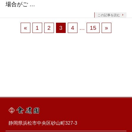
場合がご …
この記事を読む
«
1
2
3
4
…
15
»
静岡県浜松市中央区砂山町327-3